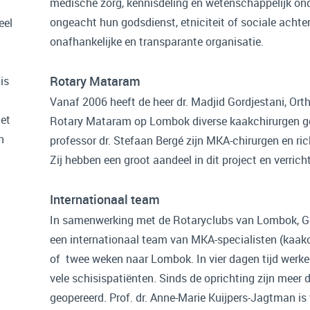
medische zorg, kennisdeling en wetenschappelijk ond
ongeacht hun godsdienst, etniciteit of sociale achter
eel
onafhankelijke en transparante organisatie.
Rotary Mataram
is
Vanaf 2006 heeft de heer dr. Madjid Gordjestani, Or
iet
Rotary Mataram op Lombok diverse kaakchirurgen ge
n
professor dr. Stefaan Bergé zijn MKA-chirurgen en ric
Zij hebben een groot aandeel in dit project en verric
Internationaal team
In samenwerking met de Rotaryclubs van Lombok, Gent
een internationaal team van MKA-specialisten (kaak
of twee weken naar Lombok. In vier dagen tijd werken
vele schisispatiënten. Sinds de oprichting zijn mee
geopereerd. Prof. dr. Anne-Marie Kuijpers-Jagtman is 