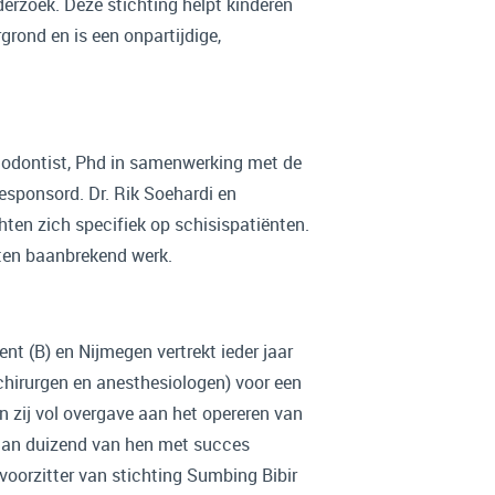
erzoek. Deze stichting helpt kinderen
grond en is een onpartijdige,
thodontist, Phd in samenwerking met de
sponsord. Dr. Rik Soehardi en
hten zich specifiek op schisispatiënten.
hten baanbrekend werk.
 (B) en Nijmegen vertrekt ieder jaar
chirurgen en anesthesiologen) voor een
 zij vol overgave aan het opereren van
r dan duizend van hen met succes
voorzitter van stichting Sumbing Bibir